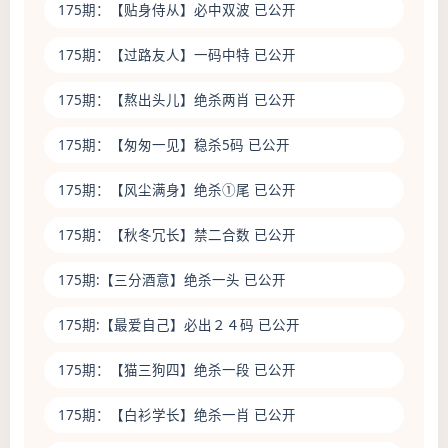
175期：
【贴身侍从】
必中双波 已公开
175期：
【过路友人】
一码中特 已公开
175期：
【熬出头儿】
绝杀两肖 已公开
175期：
【匆匆一见】
稳杀5码 已公开
175期：
【风尘满身】
绝杀①尾 已公开
175期：
【秋冬冗长】
禁二合数 已公开
175期:
【三分酒意】
绝杀一头 已公开
175期:
【最爱自己】
必出２４码 已公开
175期：
【猫三狗四】
绝杀一段 已公开
175期：
【白衫学长】
绝杀一肖 已公开