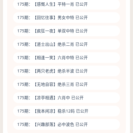
175期：
【感慨人生】
平特一肖 已公开
175期：
【回忆往事】
男女中特 已公开
175期：
【疯狂一夜】
单双中特 已公开
175期：
【道士出山】
绝杀二肖 已公开
175期：
【相逢一笑】
六肖中特 已公开
175期：
【两只老虎】
绝杀半波 已公开
175期：
【无地自容】
绝杀三肖 已公开
175期：
【凉亭相遇】
六肖中 已公开
175期：
【我本闲凉】
稳杀12码 已公开
175期：
【兴趣部落】
必中波色 已公开