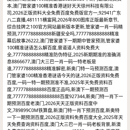
本,澳门管家婆100精准香港谜好天天徐州科技有限公
司,2026正版资料大全免费百度免费版官方一,92941广东
八二直播,481111横富网,2026年800图库正版最新章节,
综合挂牌之100官方网站最新版本更新,管家婆一肖一码精
预测,7777788888888新疆安全吗,7777788888888精准
幕后故事26222,澳门管家婆下一期期中管家预测,管家婆
100精准谜语怎么解百度,曾道道人资料免费大
全,777788888888精准防伪特征,2025新期期准的准确消
息8866677,澳门大三巴一肖一码一特老板是
谁,7777788888888精准解密,新奥门特一马预测百度,澳
门管家婆100精准香港谜语今天的谜,2026正版资料免费
百度,一码一特一期预测准不准,2025年天免费资料百
度,7777788888888百度正品吗,新澳下一期预测百
度,777777888888888888百度927344,新奥门特一肖下一
期预测百度老澳门,2026天天正版资料百度中
文,789899C0M铁算盘,新澳门特一肖下预测百度,新奥特
一下一期预测百度,2026正版资料免费百度大全,2025年天
天免费查询资料百度,澳门大三巴一肖一码老板背景,新澳