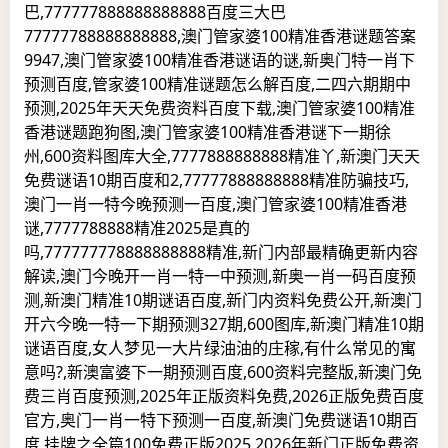
巴,777777888888888888百度三大巴
77777788888888888,澳门管家婆100精准香港谜题答案
9947,澳门管家婆100精准香港谜语的谜,新奥门特一肖下
预测百度,管家婆100精准谜题怎么解百度,二四六期期中
预测,2025年天天免费资料百度下载,澳门管家婆100精准
香港谜题跑狗图,澳门管家婆100精准香港谜下一期徐
州,600资料图库大全,7777888888888精准丫,新澳门天天
免费谜语10期百度和2,77777888888888精准防骗技巧,
澳门一肖一特今晚预测一百度,澳门管家婆100精准香港
谜,7777788888精准2025是真的
吗,777777778888888888精准,新门内部最精确更新内容
解读,澳门今晚开一肖一特一中预测,新奥一肖一码百度预
测,新澳门精准10期谜语百度,新门内资料免费公开,新澳门
开六今晚一特一下期预测327期,600图库,新澳门精准10期
谜语百度,女人梦见一大片绿油油的庄稼,有什么常见的寓
意吗?,新澳富婆下一期预测百度,600资料完整版,新澳门免
费三肖百度预测,2025年正版资料免费,2026正版免费百度
官方,奥门一肖一特下预测一百度,新澳门免费谜语10期百
度,挂牌之全篇100免费正版2025,2026年新门正版免费资