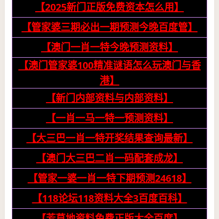
【2025新门正版免费资本怎么用】
【管家婆三期必出一期预测今晚百度管】
【澳门一肖一特今晚预测资料】
【澳门管家婆100精准谜语怎么玩澳门与香
港】
【新门内部资料与内部资料】
【一肖一马一特一预测资料】
【大三巴一肖一特开奖结果查询最新】
【澳门大三巴二肖一码配套成龙】
【管家一婆一肖一特下期预测24618】
【118论坛118资料大全3百度百科】
【芳草地资料免费正版大全百度】