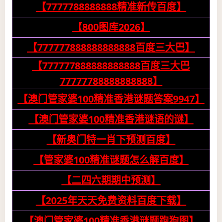
【7777788888888精准新传百度】
【800图库2026】
【777777888888888888百度三大巴】
【777777888888888888百度三大巴
77777788888888888】
【澳门管家婆100精准香港谜题答案9947】
【澳门管家婆100精准香港谜语的谜】
【新奥门特一肖下预测百度】
【管家婆100精准谜题怎么解百度】
【二四六期期中预测】
【2025年天天免费资料百度下载】
【澳门管家婆100精准香港谜题跑狗图】