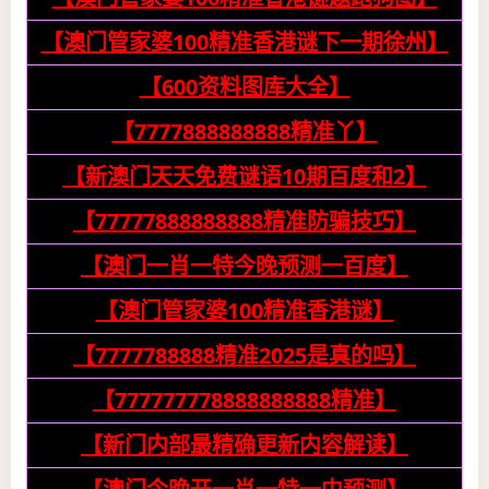
【澳门管家婆100精准香港谜下一期徐州】
【600资料图库大全】
【7777888888888精准丫】
【新澳门天天免费谜语10期百度和2】
【77777888888888精准防骗技巧】
【澳门一肖一特今晚预测一百度】
【澳门管家婆100精准香港谜】
【7777788888精准2025是真的吗】
【777777778888888888精准】
【新门内部最精确更新内容解读】