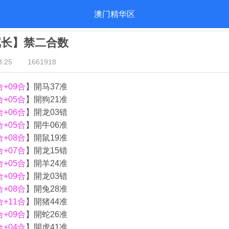
澳门精华区
冗长】禁二合数
:25
1661918
合+09合
】開马37准
合+05合
】開狗21准
合+06合
】開龙03错
合+05合
】開牛06准
合+08合
】開鼠19准
合+07合
】開龙15错
合+05合
】開羊24准
合+09合
】開龙03错
合+08合
】開兔28准
合+11合
】開猪44准
合+09合
】開蛇26准
合+04合
】開虎41准