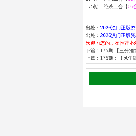
175期：绝杀二合【
06
出处：
2026澳门正版
出处：
2026澳门正版
欢迎向您的朋友推荐本
下篇：175期:【三分
上篇：175期：【风尘