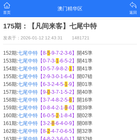
澳门精华区
首页
返回
175期：【凡间来客】七尾中特
发表于：2026-01-12 12:43:31
1481721
152期:
七尾中特
【8-
5
-9-7-2-3-6】
開45準
153期:
七尾中特
【0-7-3-
1
-6-5-2】
開41準
154期:
七尾中特
【0-5-7-9-8-2-
1
】
開41準
155期:
七尾中特
【2-9-3-0-1-6-4】
開07错
156期:
七尾中特
【6-3-2-
4
-5-
1
-9】
開01準
157期:
七尾中特
【9-
0
-3-7-1-5-2】
開40準
158期:
七尾中特
【3-7-4-8-2-5-
6
】
開16準
159期:
七尾中特
【0-8-4-2-1-
9
-6】
開39準
160期:
七尾中特
【6-0-5-
2
-1-8-4】
開02準
161期:
七尾中特
【3-2-
8
-6-4-0-9】
開08準
162期:
七尾中特
【8-
2
-4-7-0-6-5】
開32準
163期:
七尾中特
【4-8-2-3-6-0-1】
開37错