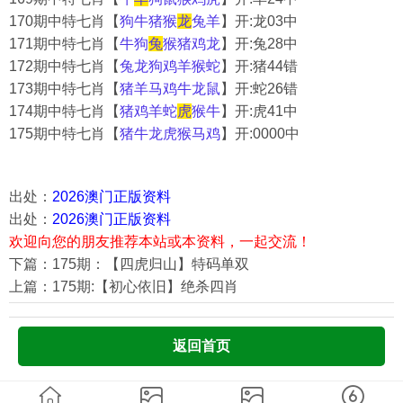
170期中特七肖【
狗牛猪猴
龙
兔羊
】开:龙03中
171期中特七肖【
牛狗
兔
猴猪鸡龙
】开:兔28中
172期中特七肖【
兔龙狗鸡羊猴蛇
】开:猪44错
173期中特七肖【
猪羊马鸡牛龙鼠
】开:蛇26错
174期中特七肖【
猪鸡羊蛇
虎
猴牛
】开:虎41中
175期中特七肖【
猪牛龙虎猴马鸡
】开:0000中
出处：
2026澳门正版资料
出处：
2026澳门正版资料
欢迎向您的朋友推荐本站或本资料，一起交流！
下篇：175期：【四虎归山】特码单双
上篇：175期:【初心依旧】绝杀四肖
返回首页