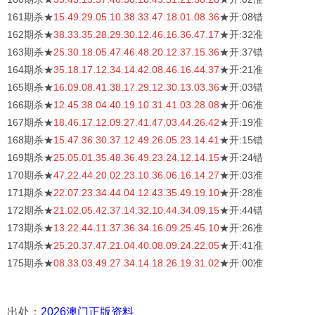
161期杀★
15.49.29.05.10.38.33.47.18.01.08.36
★开:08错
162期杀★
38.33.35.28.29.30.12.46.16.36.47.17
★开:32准
163期杀★
25.30.18.05.47.46.48.20.12.37.15.36
★开:37错
164期杀★
35.18.17.12.34.14.42.08.46.16.44.37
★开:21准
165期杀★
16.09.08.41.38.17.29.12.30.13.03.36
★开:03错
166期杀★
12.45.38.04.40.19.10.31.41.03.28.08
★开:06准
167期杀★
18.46.17.12.09.27.41.47.03.44.26.42
★开:19准
168期杀★
15.47.36.30.37.12.49.26.05.23.14.41
★开:15错
169期杀★
25.05.01.35.48.36.49.23.24.12.14.15
★开:24错
170期杀★
47.22.44.20.02.23.10.36.06.16.14.27
★开:03准
171期杀★
22.07.23.34.44.04.12.43.35.49.19.10
★开:28准
172期杀★
21.02.05.42.37.14.32.10.44.34.09.15
★开:44错
173期杀★
13.22.44.11.37.36.34.16.09.25.45.10
★开:26准
174期杀★
25.20.37.47.21.04.40.08.09.24.22.05
★开:41准
175期杀★
08.33.03.49.27.34.14.18.26.19.31.02
★开:00准
出处：
2026澳门正版资料