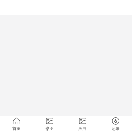
首页
彩图
黑白
记录