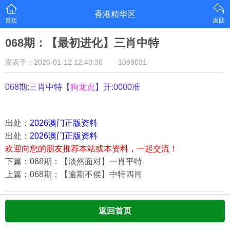
香港精华区
首页
返回
068期：【最初进化】三肖中特
发表于：2026-01-12 12:43:36
1099031
068期:三肖中特【
狗龙虎
】开:0000准
出处：
2026澳门正版资料
出处：
2026澳门正版资料
欢迎向您的朋友推荐本站或本资料，一起交流！
下篇：068期：【淡然面对】一肖平特
上篇：068期：【逾期不侯】中特四肖
返回首页