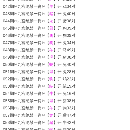
042期✄九宫绝禁一肖✄【
羊
】开:鸡34对
043期✄九宫绝禁一肖✄【
猪
】开:兔40对
044期✄九宫绝禁一肖✄【
龙
】开:猪08对
045期✄九宫绝禁一肖✄【
鼠
】开:狗09对
046期✄九宫绝禁一肖✄【
鸡
】开:狗09对
047期✄九宫绝禁一肖✄【
狗
】开:兔04对
048期✄九宫绝禁一肖✄【
羊
】开:马49对
049期✄九宫绝禁一肖✄【
虎
】开:猪08对
050期✄九宫绝禁一肖✄【
蛇
】开:兔40对
051期✄九宫绝禁一肖✄【
鼠
】开:兔28对
052期✄九宫绝禁一肖✄【
狗
】开:鸡22对
053期✄九宫绝禁一肖✄【
蛇
】开:鼠19对
054期✄九宫绝禁一肖✄【
牛
】开:兔16对
055期✄九宫绝禁一肖✄【
鼠
】开:猪08对
056期✄九宫绝禁一肖✄【
羊
】开:狗33对
057期✄九宫绝禁一肖✄【
龙
】开:猴47对
058期✄九宫绝禁一肖✄【
猪
】开:牛42对
059期✄九宫绝禁一肖✄【
蛇
】开:猪20对