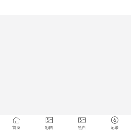
首页
彩图
黑白
记录