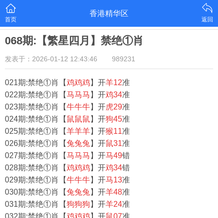
香港精华区
首页
返回
068期:【繁星四月】禁绝①肖
发表于：2026-01-12 12:43:46
989231
021期:禁绝①肖【
鸡鸡鸡
】开
羊12
准
022期:禁绝①肖【
马马马
】开
鸡34
准
023期:禁绝①肖【
牛牛牛
】开
虎29
准
024期:禁绝①肖【
鼠鼠鼠
】开
狗45
准
025期:禁绝①肖【
羊羊羊
】开
猴11
准
026期:禁绝①肖【
兔兔兔
】开
鼠31
准
027期:禁绝①肖【
马马马
】开
马49
错
028期:禁绝①肖【
鸡鸡鸡
】开
鸡34
错
029期:禁绝①肖【
牛牛牛
】开
马13
准
030期:禁绝①肖【
兔兔兔
】开
羊48
准
031期:禁绝①肖【
狗狗狗
】开
羊24
准
032期:禁绝①肖【
鸡鸡鸡
】开
鼠07
准