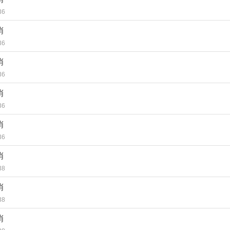
36
肖
36
肖
36
肖
36
肖
36
肖
38
肖
38
肖