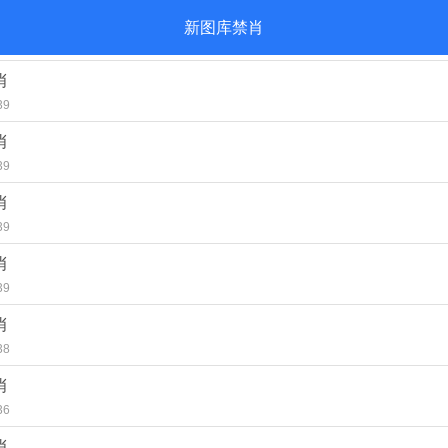
新图库禁肖
肖
39
肖
39
肖
39
肖
39
肖
38
肖
36
肖