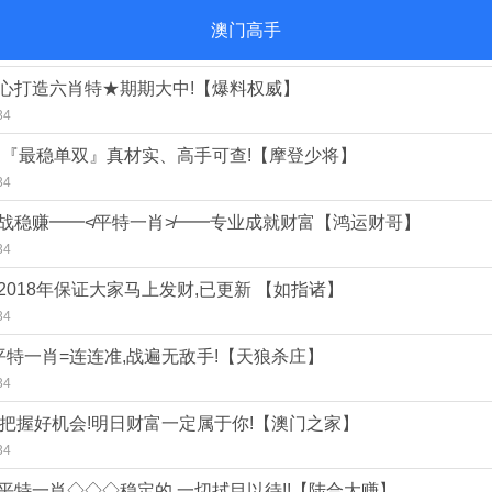
澳门高手
★用心打造六肖特★期期大中!【爆料权威】
34
单双句『最稳单双』真材实、高手可查!【摩登少将】
34
】实战稳赚━━≮平特一肖≯━━专业成就财富【鸿运财哥】
34
→2018年保证大家马上发财,已更新 【如指诸】
34
庄平特一肖=连连准,战遍无敌手!【天狼杀庄】
34
肖>把握好机会!明日财富一定属于你!【澳门之家】
34
◇◇平特一肖◇◇◇稳定的.一切拭目以待!!【陆合大赚】