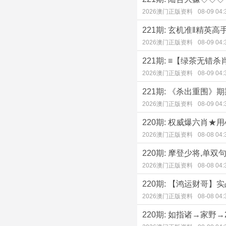
2026澳门正版资料
08-09 04:
221期: 玄机准‖精英
2026澳门正版资料
08-09 04:
221期: ≡【绿茶无错
2026澳门正版资料
08-09 04:
221期: 《杀出重围》
2026澳门正版资料
08-09 04:
220期: 权威爆六肖
2026澳门正版资料
08-08 04:
220期: 摩登少将,
2026澳门正版资料
08-08 04:
220期: 【鸿运财哥
2026澳门正版资料
08-08 04:
220期: 如指诸→家野