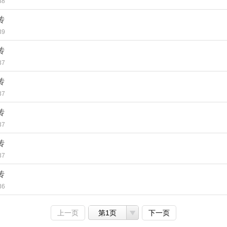
38
传
39
传
37
传
37
传
37
传
37
传
36
上一页
第1页
下一页