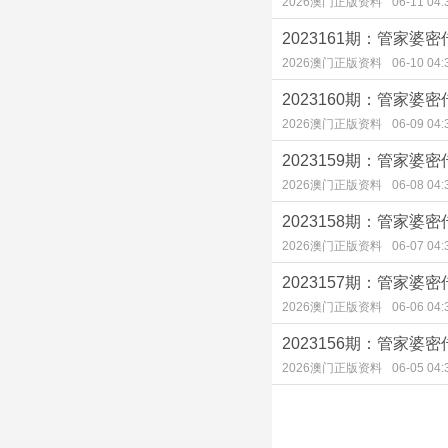
2026澳门正版资料
06-11 04:
2023161期：管家婆密
2026澳门正版资料
06-10 04:
2023160期：管家婆密
2026澳门正版资料
06-09 04:
2023159期：管家婆密
2026澳门正版资料
06-08 04:
2023158期：管家婆密
2026澳门正版资料
06-07 04:
2023157期：管家婆密
2026澳门正版资料
06-06 04:
2023156期：管家婆密
2026澳门正版资料
06-05 04: