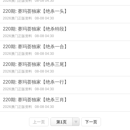
2026澳门正版资料
08-08 04:30
220期: 赛玛荟独家【绝杀一头】
2026澳门正版资料
08-08 04:30
220期: 赛玛荟独家【绝杀特段】
2026澳门正版资料
08-08 04:30
220期: 赛玛荟独家【绝杀一合】
2026澳门正版资料
08-08 04:30
220期: 赛玛荟独家【绝杀三尾】
2026澳门正版资料
08-08 04:30
220期: 赛玛荟独家【绝杀一行】
2026澳门正版资料
08-08 04:30
220期: 赛玛荟独家【绝杀三肖】
2026澳门正版资料
08-08 04:30
上一页
第1页
下一页